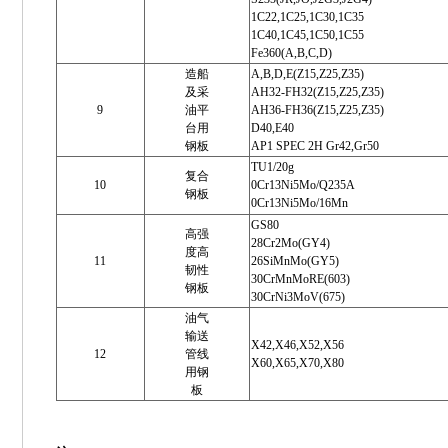
1C22,1C25,1C30,1C35
1C40,1C45,1C50,1C55
Fe360(A,B,C,D)
造船
A,B,D,E(Z15,Z25,Z35)
及采
AH32-FH32(Z15,Z25,Z35)
9
油平
AH36-FH36(Z15,Z25,Z35)
台用
D40,E40
钢板
AP1 SPEC 2H Gr42,Gr50
TU1/20g
复合
10
0Cr13Ni5Mo/Q235A
钢板
0Cr13Ni5Mo/16Mn
GS80
高强
28Cr2Mo(GY4)
度高
11
26SiMnMo(GY5)
韧性
30CrMnMoRE(603)
钢板
30CrNi3MoV(675)
油气
输送
X42,X46,X52,X56
12
管线
X60,X65,X70,X80
用钢
板