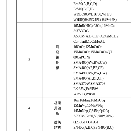
Fe430(A,B,C,D)
Fe510(B,C,D)
WDB690,WDB780,WH70
WH80(低焊接裂纹敏感性钢)
16MnR(HIC),08Cu,16MnCu
St37-3Cu3
A588M(A,B,C,K),A242MCL.2
Cor-TenB,10CrMoAL
耐
16CuCr,12MnCuCr
腐
15MnCuCr,15MnCuCr-QT
蚀
09CuPCrNi
3
钢
SMA400(AW,BW,CW)
板
SMA400(AP,BP,CP)
SMA490(AW,BW,CW)
SMA490(AP,BP,CP)
SMA570W,SMA570P
Fe235W,Fe355W
WR50B,WR50C
16q,16Mnq,16MnCuq
桥梁
15MnVq,15MnVNq
4
用钢
14MnNbp,Q345q,Q420q
板
A709M(Gr36,50,50W,70W)
建筑
Q235GJ,Q345GJ
结构
SN400(A,B,C),SN490(B,C)
5