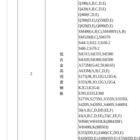
Q390(A,B,C,D,E)
Q420(A,B,C,D,E)
Q460(C,D,E)
Q500(D,E),Q550(D,E)
Q620(D,E),Q690(D,E)
SM490(A,B,C),SM490Y(A,B)
SM520(B,C),SM570
St44-3,St52-3,St50-2
St60-2,St70-2
低
StE315,StE355,StE380
合
StE420,StE460,StE500
金
A572M(Gr42,50,60,65)
高
A633M(A,B,C,D,E)
2
强
S275(JR,JO,J2G3,J2G4)
度
S355(JR,JO,J2G3,J2G4,
钢
K2G3,K2G4)
板
E395,E335,E360
S275N,S275NL,S355N,S355NL
S420N,S420NL,S460N,S460NL
50(A,B,C,D,DD,EE,F)
43(A,B,C,D,EE),55(C,EE,F)
WH60,WH410LK(BB41BF)
WH490LK(BB503)
E355(DD,E),E460(CC,DD,E)
E420(DD,E),E460(DD,E) E550(DD,E),