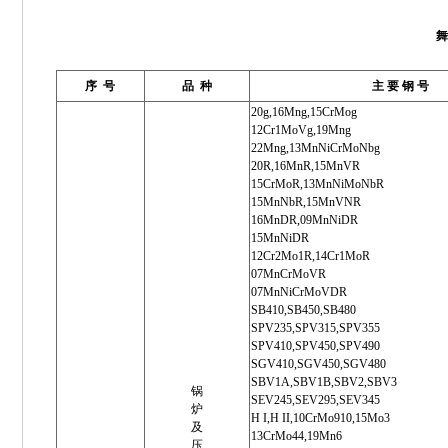
舞
序 号
品 种
主 要 钢 号
20g,16Mng,15CrMog
12Cr1MoVg,19Mng
22Mng,13MnNiCrMoNbg
20R,16MnR,15MnVR
15CrMoR,13MnNiMoNbR
15MnNbR,15MnVNR
16MnDR,09MnNiDR
15MnNiDR
12Cr2Mo1R,14Cr1MoR
07MnCrMoVR
07MnNiCrMoVDR
SB410,SB450,SB480
SPV235,SPV315,SPV355
SPV410,SPV450,SPV490
SGV410,SGV450,SGV480
SBV1A,SBV1B,SBV2,SBV3
锅
SEV245,SEV295,SEV345
炉
H I,H II,10CrMo910,15Mo3
及
13CrMo44,19Mn6
压