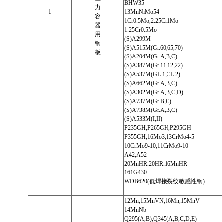
BHW35
力
1
13MnNiMo54
容
1Cr0.5Mo,2.25Cr1Mo
器
1.25Cr0.5Mo
用
(S)A299M
钢
(S)A515M(Gr.60,65,70)
板
(S)A204M(Gr.A,B,C)
(S)A387M(Gr.11,12,22)
(S)A537M(GL.1,CL.2)
(S)A662M(Gr.A,B,C)
(S)A302M(Gr.A,B,C,D)
(S)A737M(Gr.B,C)
(S)A738M(Gr.A,B,C)
(S)A533M(I,II)
P235GH,P265GH,P295GH
P355GH,16Mo3,13CrMo4-5
10CrMo9-10,11CrMo9-10
A42,A52
20MnHR,20HR,16MnHR
161G430
WDB620(低焊接裂纹敏感性钢)
12Mn,15MnVN,16Mn,15MnV
14MnNb
Q295(A,B),Q345(A,B,C,D,E)