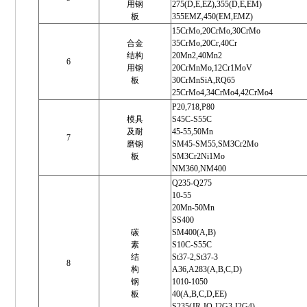
用钢
275(D,E,EZ),355(D,E,EM)
板
355EMZ,450(EM,EMZ)
15CrMo,20CrMo,30CrMo
合金
35CrMo,20Cr,40Cr
结构
20Mn2,40Mn2
6
用钢
20CrMnMo,12Cr1MoV
板
30CrMnSiA,RQ65
25CrMo4,34CrMo4,42CrMo4
P20,718,P80
模具
S45C-S55C
及耐
45-55,50Mn
7
磨钢
SM45-SM55,SM3Cr2Mo
板
SM3Cr2Ni1Mo
NM360,NM400
Q235-Q275
10-55
20Mn-50Mn
SS400
碳
SM400(A,B)
素
S10C-S55C
结
St37-2,St37-3
8
构
A36,A283(A,B,C,D)
钢
1010-1050
板
40(A,B,C,D,EE)
S235(JR,JO,J2G3,J2G4)