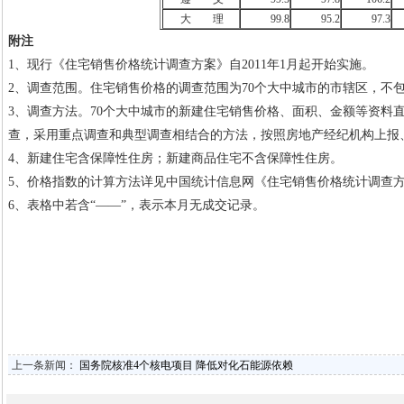
大 理
99.8
95.2
97.3
附注
1、现行《住宅销售价格统计调查方案》自2011年1月起开始实施。
2、调查范围。住宅销售价格的调查范围为70个大中城市的市辖区，不
3、调查方法。70个大中城市的新建住宅销售价格、面积、金额等资料
查，采用重点调查和典型调查相结合的方法，按照房地产经纪机构上报
4、新建住宅含保障性住房；新建商品住宅不含保障性住房。
5、价格指数的计算方法详见中国统计信息网《住宅销售价格统计调查
6、表格中若含“——”，表示本月无成交记录。
上一条新闻：
国务院核准4个核电项目 降低对化石能源依赖