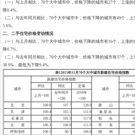
（一）与上月相比，70个大中城市中，价格下降的城市有27个，上涨的城
降0.4%。
（二）与去年同月相比，70个大中城市中，价格下降的城市有49个，上涨
5.6%。
二、二手住宅价格变动情况
（一）与上月相比，70个大中城市中，价格下降的城市有16个，上涨的城
降0.7%。
（二）与去年同月相比，70个大中城市中，价格下降的城市有37个，上
38.9%，最低为下降9.4%。
表
1
2015
年
11
月
70
个大中城市新建住宅价格指数
新建住宅价格指数
环比
同比
定基
环比
城市
城市
去年同月
2010年
上月=100
上月=10
=100
=100
北 京
100.8
107.7
126.9
唐 山
9
天 津
100.4
102.1
111.0
秦 皇 岛
10
石 家 庄
100.2
101.5
117.8
包 头
9
太 原
100.3
100.9
111.9
丹 东
10
呼和浩特
100.1
96.5
106.0
锦 州
9