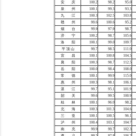
安 庆
100.2
98.2
95.0
泉 州
100.1
99.3
93.3
九 江
100.3
102.5
103.8
赣 州
99.6
100.6
95.2
烟 台
99.9
97.9
98.7
济 宁
100.2
98.7
105.6
洛 阳
100.1
99.0
109.7
平 顶 山
99.7
98.5
111.0
宜 昌
100.1
100.8
104.5
襄 阳
100.3
98.7
112.5
岳 阳
100.0
98.4
108.0
常 德
100.1
99.9
115.0
惠 州
100.3
98.1
106.1
湛 江
99.7
95.1
101.9
韶 关
99.6
99.5
100.9
桂 林
100.1
96.0
98.2
北 海
100.3
101.3
104.6
三 亚
100.1
100.5
96.1
泸 州
100.4
103.1
104.7
南 充
99.9
99.7
102.3
遵 义
99.5
97.8
106.2