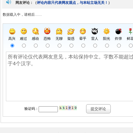
网友评论：（
评论内容只代表网友观点，与本站立场无关！
）
数据载入中，请稍后……