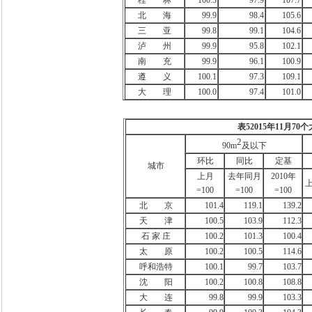
桂 林
100.3
97.9
107.7
北 海
99.9
98.4
105.6
三 亚
99.8
99.1
104.6
泸 州
99.9
95.8
102.1
南 充
99.9
96.1
100.9
遵 义
100.1
97.3
109.1
大 理
100.0
97.4
101.0
表
5
2015
年
11
月
70
个
2
90m
及以下
环比
同比
定基
城市
上月
去年同月
2010年
上
=100
=100
=100
北 京
101.4
119.1
139.2
天 津
100.5
103.9
112.3
石 家 庄
100.2
101.3
100.4
太 原
100.2
100.5
114.6
呼和浩特
100.1
99.7
103.7
沈 阳
100.2
100.8
108.8
大 连
99.8
99.9
103.3