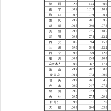
深 圳
102.5
143.5
180.0
南 宁
100.2
101.3
110.1
海 口
99.7
97.6
100.1
重 庆
99.7
98.1
109.5
成 都
100.5
99.9
107.8
贵 阳
99.2
97.5
110.5
昆 明
99.8
97.8
112.2
西 安
100.6
99.4
115.3
兰 州
99.9
98.8
112.2
西 宁
99.6
95.9
112.8
银 川
100.4
95.8
110.4
乌鲁木齐
100.0
96.7
117.4
唐 山
99.9
98.7
100.8
秦 皇 岛
100.1
97.3
109.9
包 头
99.9
96.1
104.5
丹 东
99.9
94.7
107.2
锦 州
99.6
92.3
101.9
吉 林
99.5
97.5
109.1
牡 丹 江
99.9
97.1
107.6
无 锡
100.4
99.0
103.9