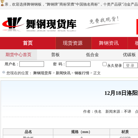
亲，欢迎选择舞钢钢板，“舞钢牌”商标荣膺“中国驰名商标”，十类产品获“冶金产品实物质
首页
现货资源
舞钢资讯
期货中心首页
普板
低合金
优碳板
您现在的位置：
舞钢现货库
>
新闻快讯
>
钢板行情
> 正文
12月18日
作者：佚名 新闻来源：
不详
点击
品名
规格（mm）
材质