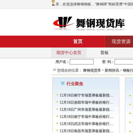
亲，欢迎选择舞钢钢板，“舞钢牌”商标荣膺“中国驰名
首页
现货资源
期货中心首页
普板
您现在的位置：
舞钢现货库
>
新闻快讯
>
钢板
行业聚焦
12月18日南宁市场普厚板最新指…
12月18日洛阳市场中厚板价格行…
12月18日广州市场普厚板最新指…
12月18日南宁市场中厚板价格行…
12月18日武汉市场中厚板价格行…
12月18日南昌市场普厚板最新指…