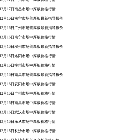
12月17日南昌市场中厚板价格行情
12月16日南宁市场普厚板最新指导报价
12月16日广州市场普厚板最新指导报价
12月16日南宁市场中厚板价格行情
12月16日柳州市场普厚板最新指导报价
12月16日洛阳市场中厚板价格行情
12月16日柳州市场中厚板价格行情
12月16日南昌市场普厚板最新指导报价
12月16日安阳市场中厚板价格行情
12月16日广州市场中厚板价格行情
12月16日南昌市场中厚板价格行情
12月16日武汉市场中厚板价格行情
12月16日乐从市场中厚板价格行情
12月16日长沙市场中厚板价格行情